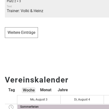
Platz 2 + 3
Text
Trainer: Volki & Heinz
0
00
1
00
Weitere Einträge
2
00
3
00
4
00
5
00
Vereinskalender
6
00
Tag
Monat
Jahre
Woche
7
00
Mo, August 3
Di, August 4
8
00
Sommerferien