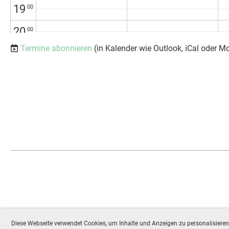
19
00
20
00
Termine abonnieren
(in Kalender wie Outlook, iCal oder M
21
00
22
00
23
00
Diese Webseite verwendet Cookies, um Inhalte und Anzeigen zu personalisieren