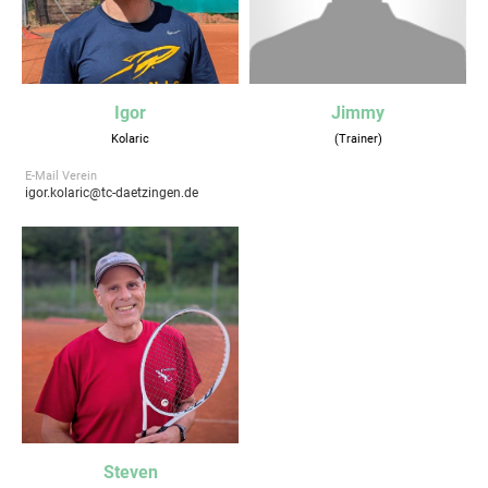
Igor
Jimmy
Kolaric
(Trainer)
E-Mail Verein
igor.kolaric@tc-daetzingen.de
Steven