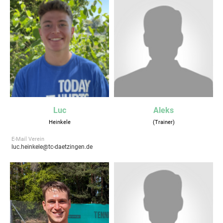
Luc
Aleks
Heinkele
(Trainer)
E-Mail Verein
luc.heinkele@tc-daetzingen.de