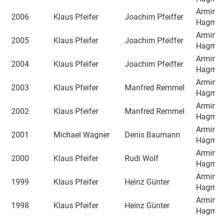
Armin
2006
Klaus Pfeifer
Joachim Pfeiffer
Hagma
Armin
2005
Klaus Pfeifer
Joachim Pfeiffer
Hagma
Armin
2004
Klaus Pfeifer
Joachim Pfeiffer
Hagma
Armin
2003
Klaus Pfeifer
Manfred Remmel
Hagma
Armin
2002
Klaus Pfeifer
Manfred Remmel
Hagma
Armin
2001
Michael Wagner
Denis Baumann
Hagma
Armin
2000
Klaus Pfeifer
Rudi Wolf
Hagma
Armin
1999
Klaus Pfeifer
Heinz Günter
Hagma
Armin
1998
Klaus Pfeifer
Heinz Günter
Hagma