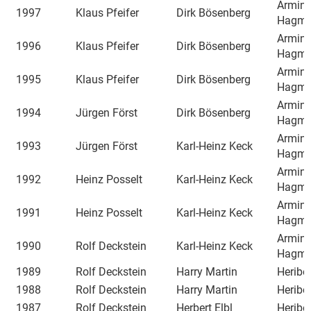
Armin
1997
Klaus Pfeifer
Dirk Bösenberg
Hagma
Armin
1996
Klaus Pfeifer
Dirk Bösenberg
Hagma
Armin
1995
Klaus Pfeifer
Dirk Bösenberg
Hagma
Armin
1994
Jürgen Först
Dirk Bösenberg
Hagma
Armin
1993
Jürgen Först
Karl-Heinz Keck
Hagma
Armin
1992
Heinz Posselt
Karl-Heinz Keck
Hagma
Armin
1991
Heinz Posselt
Karl-Heinz Keck
Hagma
Armin
1990
Rolf Deckstein
Karl-Heinz Keck
Hagma
1989
Rolf Deckstein
Harry Martin
Heriber
1988
Rolf Deckstein
Harry Martin
Heriber
1987
Rolf Deckstein
Herbert Elbl
Heriber