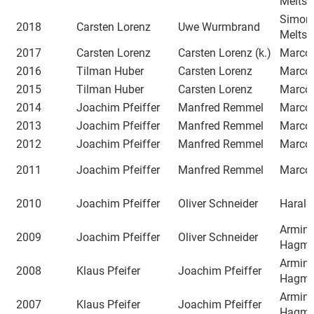
Meltsc
Simon
2018
Carsten Lorenz
Uwe Wurmbrand
Meltsc
2017
Carsten Lorenz
Carsten Lorenz (k.)
Marco 
2016
Tilman Huber
Carsten Lorenz
Marco 
2015
Tilman Huber
Carsten Lorenz
Marco 
2014
Joachim Pfeiffer
Manfred Remmel
Marco 
2013
Joachim Pfeiffer
Manfred Remmel
Marco 
2012
Joachim Pfeiffer
Manfred Remmel
Marco 
2011
Joachim Pfeiffer
Manfred Remmel
Marco 
2010
Joachim Pfeiffer
Oliver Schneider
Harald
Armin
2009
Joachim Pfeiffer
Oliver Schneider
Hagma
Armin
2008
Klaus Pfeifer
Joachim Pfeiffer
Hagma
Armin
2007
Klaus Pfeifer
Joachim Pfeiffer
Hagma