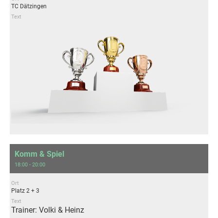
TC Dätzingen
Text
Komm & Spiel
18:00 - 20:00
Ort
Platz 2 + 3
Text
Trainer: Volki & Heinz