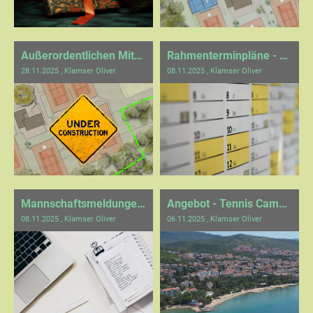
Außerordentlichen Mitgliederversammlung
Rahmenterminpläne - Verbandsspiele 2026
28.11.2025
, Klamser Oliver
08.11.2025
, Klamser Oliver
Mannschaftsmeldungen für 2026
Angebot - Tennis Camp 2026
08.11.2025
, Klamser Oliver
06.11.2025
, Klamser Oliver