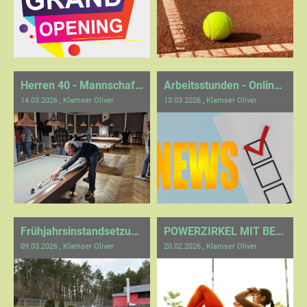
Herren 40 - Mannschaftsabend
Arbeitsstunden - Online einreichen
14.03.2026
, Klamser Oliver
13.03.2026
, Klamser Oliver
Frühjahrsinstandsetzung 2026
POWERZIRKEL MIT BEDDE
09.03.2026
, Klamser Oliver
20.02.2026
, Klamser Oliver