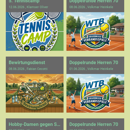
5. Tenniscamp
Doppelrunde Herren 70
12.06.2026
, Klamser Oliver
08.06.2026
, Volkmar Heinkele
Bewirtungsdienst
Doppelrunde Herren 70
08.06.2026
, Fabian Cecotti
01.06.2026
, Volkmar Heinkele
Hobby-Damen gegen Schönaich
Doppelrunde Herren 70