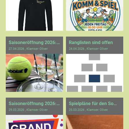
Saisoneröffnung 2026: Ein sonniges Highlight für Groß und Klein
Ranglisten sind offen
27.04.2026
, Klamser Oliver
24.04.2026
, Klamser Oliver
Saisoneröffnung 2026: Einladung
Spielpläne für den Sommer 2026 sind online!
29.03.2026
, Klamser Oliver
25.03.2026
, Klamser Oliver