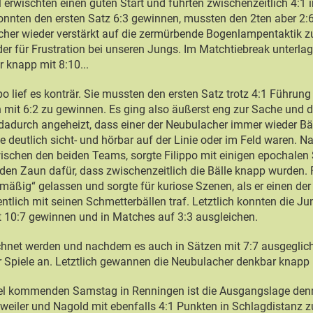
erwischten einen guten Start und führten zwischenzeitlich 4:1 i
nnten den ersten Satz 6:3 gewinnen, mussten den 2ten aber 2:6
cher wieder verstärkt auf die zermürbende Bogenlampentaktik zu
er für Frustration bei unseren Jungs. Im Matchtiebreak unterla
 knapp mit 8:10...
po lief es konträr. Sie mussten den ersten Satz trotz 4:1 Führun
 mit 6:2 zu gewinnen. Es ging also äußerst eng zur Sache und
dadurch angeheizt, dass einer der Neubulacher immer wieder Bä
ie deutlich sicht- und hörbar auf der Linie oder im Feld waren. 
schen den beiden Teams, sorgte Filippo mit einigen epochalen
 den Zaun dafür, dass zwischenzeitlich die Bälle knapp wurden. F
äßig“ gelassen und sorgte für kuriose Szenen, als er einen de
tlich mit seinen Schmetterbällen traf. Letztlich konnten die J
 10:7 gewinnen und in Matches auf 3:3 ausgleichen.
hnet werden und nachdem es auch in Sätzen mit 7:7 ausgeglic
r Spiele an. Letztlich gewannen die Neubulacher denkbar knapp 
piel kommenden Samstag in Renningen ist die Ausgangslage den
weiler und Nagold mit ebenfalls 4:1 Punkten in Schlagdistanz 