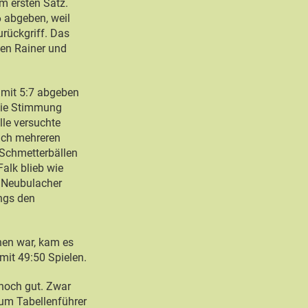
m ersten Satz.
 abgeben, weil
rückgriff. Das
gen Rainer und
g mit 5:7 abgeben
 die Stimmung
lle versuchte
Nach mehreren
 Schmetterbällen
alk blieb wie
r Neubulacher
ungs den
hen war, kam es
mit 49:50 Spielen.
noch gut. Zwar
zum Tabellenführer