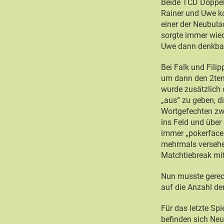
Beide TCD Doppel 
Rainer und Uwe ko
einer der Neubula
sorgte immer wied
Uwe dann denkbar
Bei Falk und Filip
um dann den 2ten
wurde zusätzlich 
„aus“ zu geben, d
Wortgefechten zwi
ins Feld und über
immer „pokerfacem
mehrmals versehen
Matchtiebreak mit
Nun musste gerec
auf die Anzahl de
Für das letzte S
befinden sich Neu