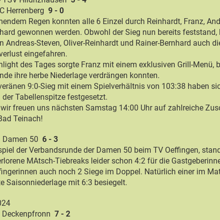
TC Herrenberg
9 - 0
ömendem Regen konnten alle 6 Einzel durch Reinhardt, Franz, And
hard gewonnen werden. Obwohl der Sieg nun bereits feststand,
n Andreas-Steven, Oliver-Reinhardt und Rainer-Bernhard auch di
erlust eingefahren.
ghlight des Tages sorgte Franz mit einem exklusiven Grill-Menü, 
nde ihre herbe Niederlage verdrängen konnten.
eränen 9:0-Sieg mit einem Spielverhältnis von 103:38 haben si
 der Tabellenspitze festgesetzt.
 wir freuen uns nächsten Samstag 14:00 Uhr auf zahlreiche Zu
Bad Teinach!
CD Damen 50
6 - 3
spiel der Verbandsrunde der Damen 50 beim TV Oeffingen, stan
erlorene MAtsch-Tiebreaks leider schon 4:2 für die Gastgeberinne
ingerinnen auch noch 2 Siege im Doppel. Natürlich einer im Ma
e Saisonniederlage mit 6:3 besiegelt.
024
TC Deckenpfronn
7 - 2