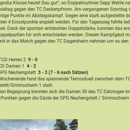
große Klasse heute! Sau gut“, so Doppelroutinier Sepp Wehle n
ieltag gegen den TC Deckenpfronn. Am vergangenen Sonntag 
tige Punkte im Abstiegskampf. Gegen eine stark aufgestellte d
en 4 Einzelpunkte erspielt werden. Für den Tagessieg fehlte led
. Dank der spontan entdeckten Doppelstärke, konnten das erst
Doppelpartien für sich entschieden werden. Diesen Kampfgeist m
it in das Match gegen den TC Dagersheim nehmen um so den K
 TCD Herren 2
9 - 0
TCD Damen 1
4 - 2
SPG Neuhengstett
3 - 3 (7 - 6 nach Sätzen)
Wochenende fand das spannende Tennisduell zwischen dem TC
tett/Simmozheim 1 statt.
ten Begegnung konnten sich die Damen 30 des TC Dätzingen kna
 Punkten gegen die Gäste der SPG Neuhengstett / Simmozheim