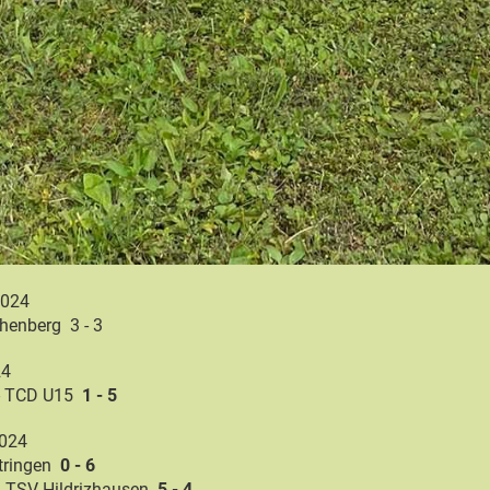
2024
henberg 3 - 3
24
- TCD U15
1 - 5
2024
tringen
0 - 6
- TSV Hildrizhausen
5 - 4