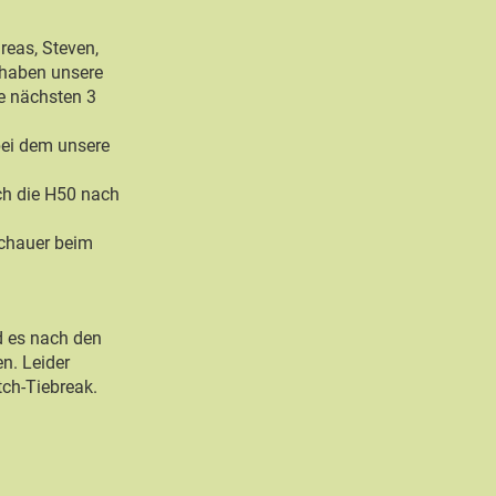
reas, Steven,
 haben unsere
e nächsten 3
bei dem unsere
ch die H50 nach
schauer beim
d es nach den
n. Leider
tch-Tiebreak.