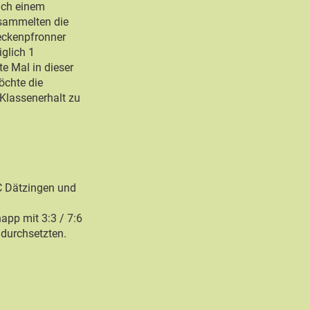
ach einem
sammelten die
eckenpfronner
iglich 1
e Mal in dieser
öchte die
lassenerhalt zu
 Dätzingen und
pp mit 3:3 / 7:6
 durchsetzten.