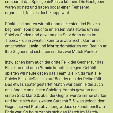
entspannt das Spiel genießen zu können. Die Gastgeber
waren so nett und haben sogar einen Fernseher
organisiert, falls es doch knapp wird.
Pünktlich konnten wir mit dann die ersten drei Einzeln
beginnen.
Tom
brauchte im ersten Satz etwas um ins
Spiel zu finden und gewann den Satz dann noch im
Tiebreak, denn zweiten konnte er aber recht klar für sich
entscheiden.
Levin
und
Moritz
dominierten von Beginn an
Ihre Gegner und sicherten so die zwei Match-Punkte.
Inzwischen kam auch der dritte Felix der Gegner für das
Einzel an und auch
Yannis
konnte loslegen. Gefühlt
spielten wir heute gegen das Team „Felix“, da fast alle
Spieler Felix hießen, bis auf Ben der aus der Reihe fällt.
Das etwas später gestartet Match war dann leider auch
das längste an diesem Spieltag. Yannis gewann den
ersten Satz klar 6:0, aber der Gegner wurde immer stärker
und holte sich den zweiten Satz mit 7:5, was jedoch dem
Gegner so viel Kraft abverlangte, dass er konditionell am
Ende war. So holte Yannis sich das Match im Match-