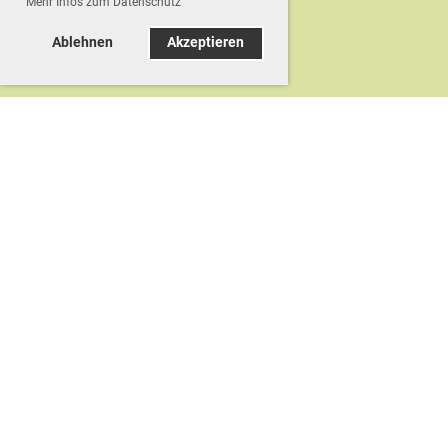
Mehr Infos zum Datenschutz
Ablehnen
Akzeptieren
© TC Dätzingen e.V.
Impressum